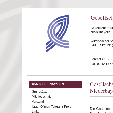
Direkt zum Inhalt
Gesellsc
Gesellschaft fü
Niederbayern
Wittelsbacher S
94315 Straubin
Fon: 09 42 1 / 3
Fax: 09 42 1 / 5
Gesellsch
GCJZ NIEDERBAYERN
Niederbay
Grundsätze
Mitgliedschaft
Vorstand
Israel-Offman-Toleranz-Preis
Die Gesellscha
Links