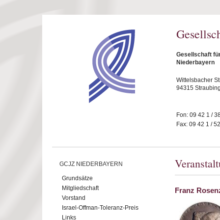
Direkt zum Inhalt
Gesellsc
Gesellschaft fü
Niederbayern
Wittelsbacher S
94315 Straubin
Fon: 09 42 1 / 3
Fax: 09 42 1 / 5
Veranstal
GCJZ NIEDERBAYERN
Grundsätze
Mitgliedschaft
Franz Rosenz
Vorstand
Israel-Offman-Toleranz-Preis
Links