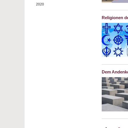
2020
Religionen d
Dem Andenke
Seiten