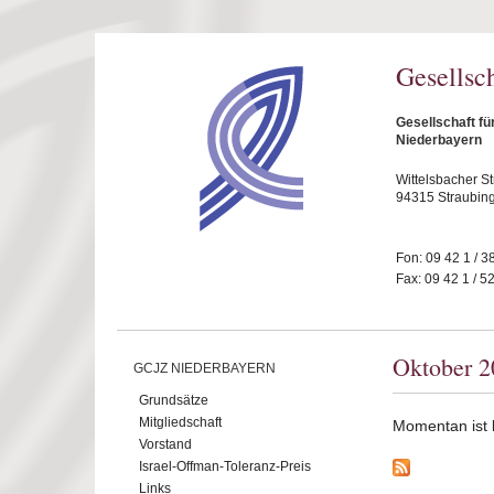
Direkt zum Inhalt
Gesellsc
Gesellschaft fü
Niederbayern
Wittelsbacher S
94315 Straubin
Fon: 09 42 1 / 3
Fax: 09 42 1 / 5
Oktober 2
GCJZ NIEDERBAYERN
Grundsätze
Mitgliedschaft
Momentan ist ke
Vorstand
Israel-Offman-Toleranz-Preis
Links