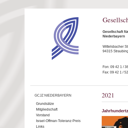
Direkt zum Inhalt
Gesellsc
Gesellschaft fü
Niederbayern
Wittelsbacher S
94315 Straubin
Fon: 09 42 1 / 3
Fax: 09 42 1 / 5
2021
GCJZ NIEDERBAYERN
Grundsätze
Mitgliedschaft
Jahrhundert
Vorstand
Israel-Offman-Toleranz-Preis
Links