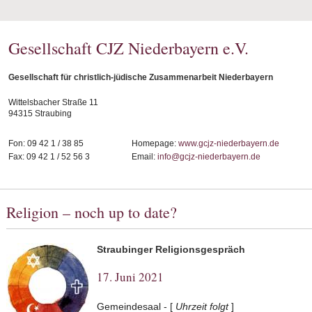
Gesellschaft CJZ Niederbayern e.V.
Gesellschaft für christlich-jüdische Zusammenarbeit Niederbayern
Wittelsbacher Straße 11
94315 Straubing
Fon: 09 42 1 / 38 85
Homepage:
www.gcjz-niederbayern.de
Fax: 09 42 1 / 52 56 3
Email:
info@gcjz-niederbayern.de
Religion – noch up to date?
Straubinger Religionsgespräch
17. Juni 2021
Gemeindesaal - [
Uhrzeit folgt
]