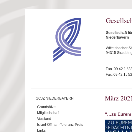
Direkt zum Inhalt
Gesellsc
Gesellschaft fü
Niederbayern
Wittelsbacher S
94315 Straubin
Fon: 09 42 1 / 3
Fax: 09 42 1 / 5
März 202
GCJZ NIEDERBAYERN
Grundsätze
Mitgliedschaft
"…zu Eurem G
Vorstand
Israel-Offman-Toleranz-Preis
Links