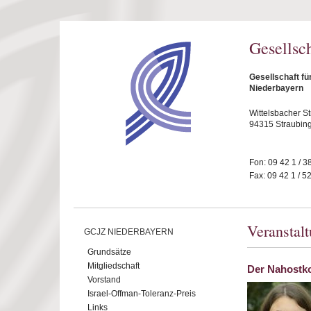
Direkt zum Inhalt
Gesellsc
Gesellschaft fü
Niederbayern
Wittelsbacher S
94315 Straubin
Fon: 09 42 1 / 3
Fax: 09 42 1 / 5
Veranstal
GCJZ NIEDERBAYERN
Grundsätze
Mitgliedschaft
Der Nahostko
Vorstand
Israel-Offman-Toleranz-Preis
Links