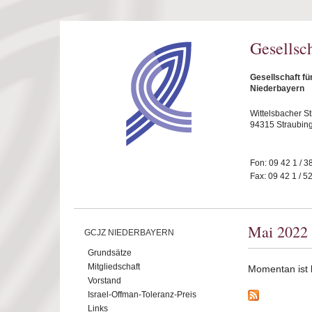
Direkt zum Inhalt
Gesellsc
Gesellschaft fü
Niederbayern
Wittelsbacher S
94315 Straubin
Fon: 09 42 1 / 3
Fax: 09 42 1 / 5
Mai 2022
GCJZ NIEDERBAYERN
Grundsätze
Mitgliedschaft
Momentan ist ke
Vorstand
Israel-Offman-Toleranz-Preis
Links