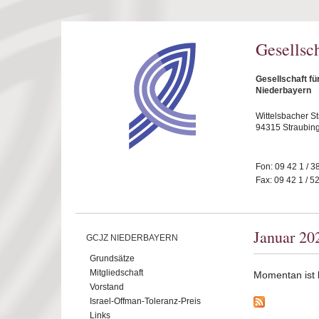
Direkt zum Inhalt
Gesellsc
Gesellschaft fü
Niederbayern
Wittelsbacher S
94315 Straubin
Fon: 09 42 1 / 3
Fax: 09 42 1 / 5
Januar 20
GCJZ NIEDERBAYERN
Grundsätze
Mitgliedschaft
Momentan ist ke
Vorstand
Israel-Offman-Toleranz-Preis
Links