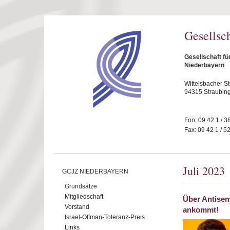
Direkt zum Inhalt
Gesellsc
Gesellschaft fü
Niederbayern
Wittelsbacher S
94315 Straubin
Fon: 09 42 1 / 3
Fax: 09 42 1 / 5
Juli 2023
GCJZ NIEDERBAYERN
Grundsätze
Mitgliedschaft
Über Antisem
Vorstand
ankommt!
Israel-Offman-Toleranz-Preis
Links