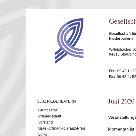
Direkt zum Inhalt
Gesellsc
Gesellschaft fü
Niederbayern
Wittelsbacher S
94315 Straubin
Fon: 09 42 1 / 3
Fax: 09 42 1 / 5
Juni 2020
GCJZ NIEDERBAYERN
Grundsätze
Mitgliedschaft
Veranstaltung
Vorstand
Israel-Offman-Toleranz-Preis
Momentan ist ke
Links