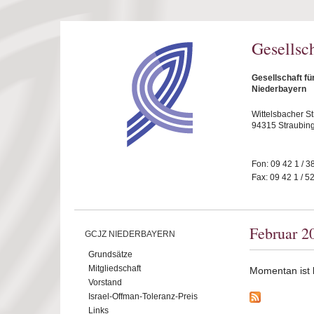
Direkt zum Inhalt
Gesellsc
Gesellschaft fü
Niederbayern
Wittelsbacher S
94315 Straubin
Fon: 09 42 1 / 3
Fax: 09 42 1 / 5
Februar 2
GCJZ NIEDERBAYERN
Grundsätze
Mitgliedschaft
Momentan ist ke
Vorstand
Israel-Offman-Toleranz-Preis
Links