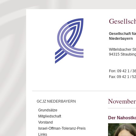
Direkt zum Inhalt
Gesellsc
Gesellschaft fü
Niederbayern
Wittelsbacher S
94315 Straubin
Fon: 09 42 1 / 3
Fax: 09 42 1 / 5
November
GCJZ NIEDERBAYERN
Grundsätze
Mitgliedschaft
Der Nahostko
Vorstand
Israel-Offman-Toleranz-Preis
Links